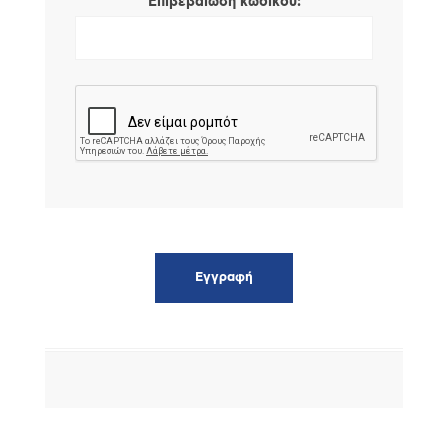
*
Επιβεβαίωση κωδικού: