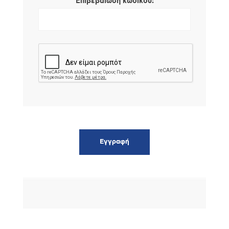
*
Επιβεβαίωση κωδικού: