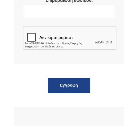
*
Επιβεβαίωση κωδικού: