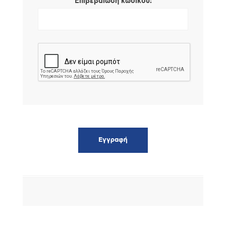
*
Επιβεβαίωση κωδικού: