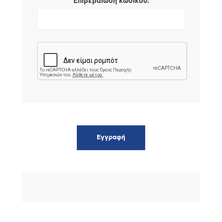
*
Επιβεβαίωση κωδικού: