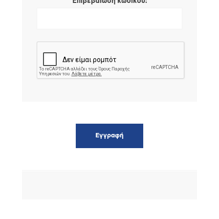
*
Επιβεβαίωση κωδικού: