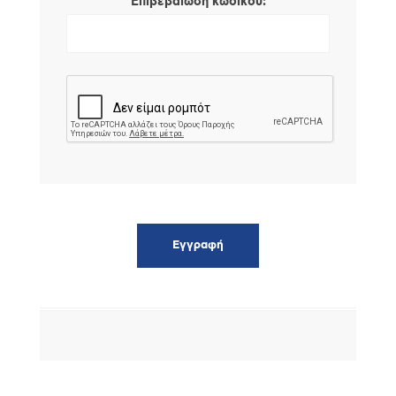
*
Επιβεβαίωση κωδικού: