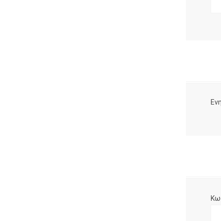
Ενη
Κω