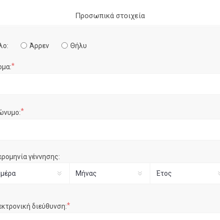
Προσωπικά στοιχεία
λο:
Άρρεν
Θήλυ
*
ομα:
*
ώνυμο:
ερομηνία γέννησης:
*
εκτρονική διεύθυνση: