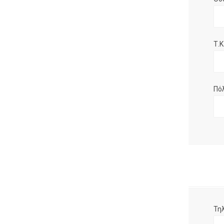
Τ.Κ.
Πό
Τη