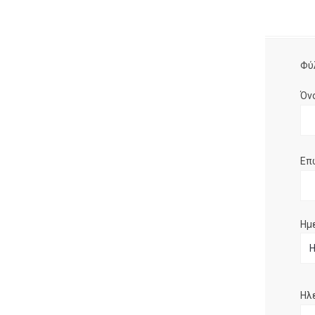
Φύ
Όν
Επ
Ημ
Ηλ