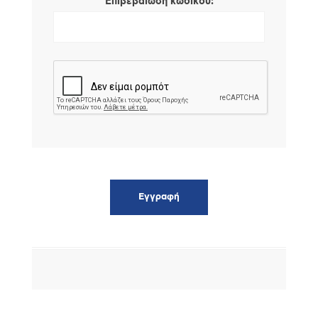
*
Επιβεβαίωση κωδικού: