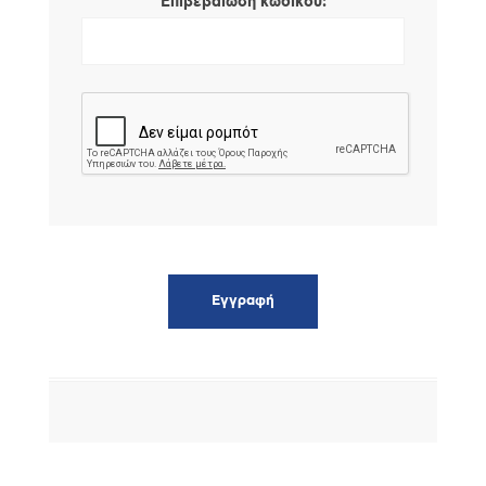
*
Επιβεβαίωση κωδικού: