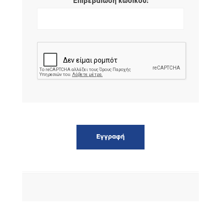
*
Επιβεβαίωση κωδικού: