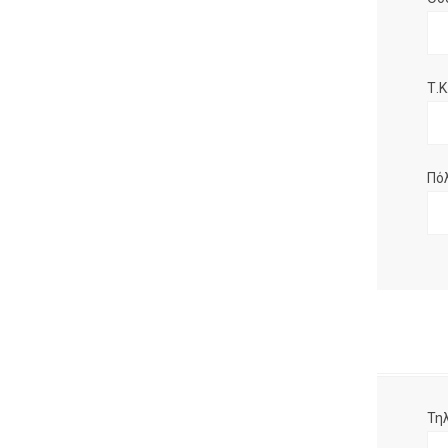
Τ.Κ.
Πό
Τη