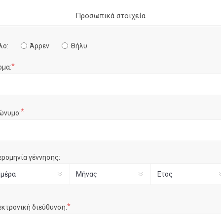
Προσωπικά στοιχεία
λο:
Άρρεν
Θήλυ
*
ομα:
*
ώνυμο:
ερομηνία γέννησης:
*
εκτρονική διεύθυνση: