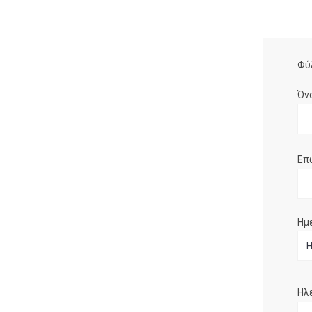
Φύ
Όν
Επ
Ημ
Ηλ