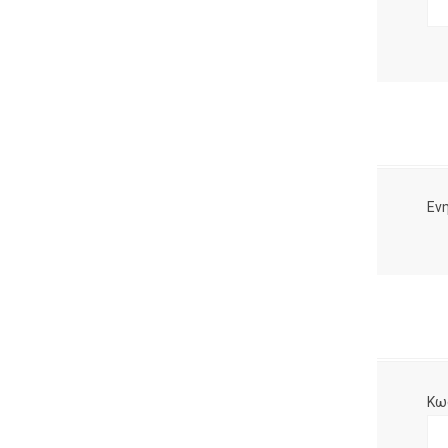
Ενη
Κω