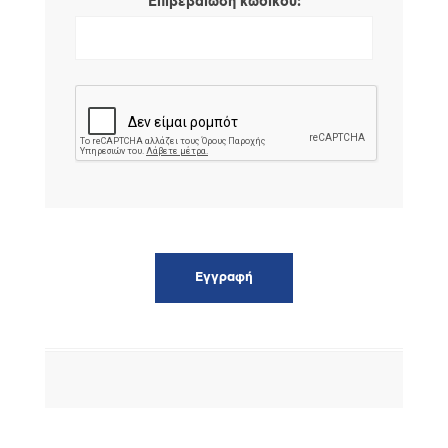
*
Επιβεβαίωση κωδικού: