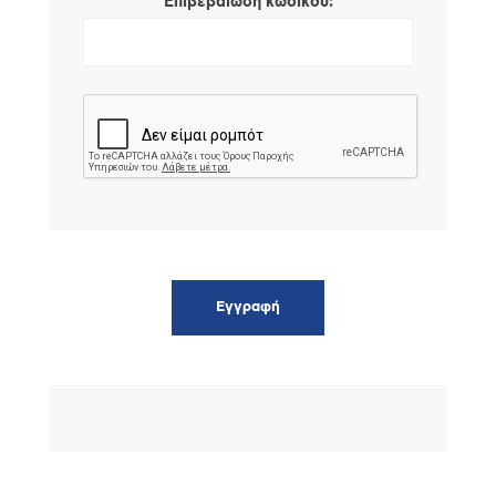
*
Επιβεβαίωση κωδικού: