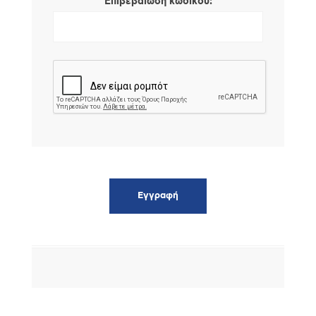
*
Επιβεβαίωση κωδικού: