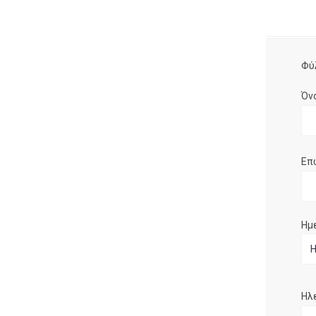
Φύ
Όν
Επ
Ημ
Ηλ