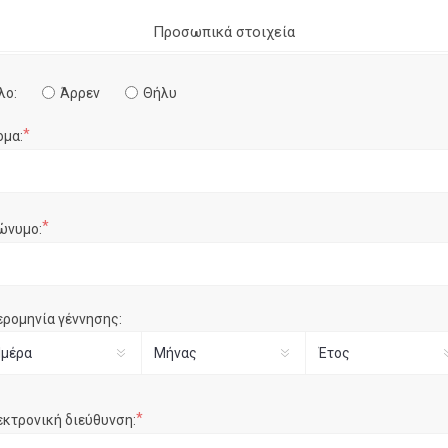
Προσωπικά στοιχεία
λο:
Άρρεν
Θήλυ
*
ομα:
*
ώνυμο:
ερομηνία γέννησης:
*
εκτρονική διεύθυνση: