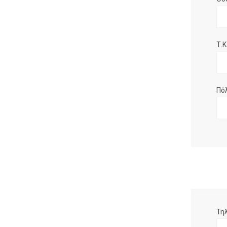
Τ.Κ.
Πό
Τη