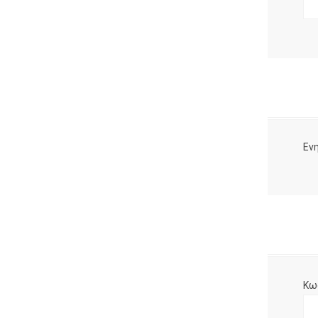
Ενη
Κω