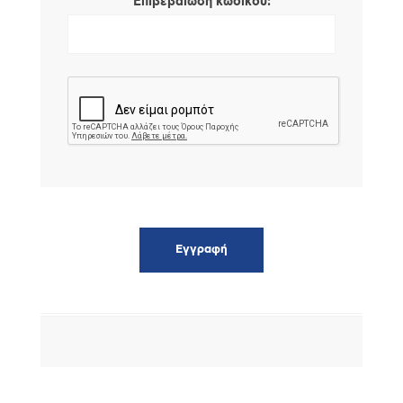
*
Επιβεβαίωση κωδικού: