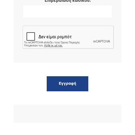
*
Επιβεβαίωση κωδικού: