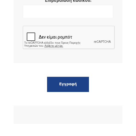
*
Επιβεβαίωση κωδικού: