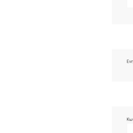
Ενη
Κω