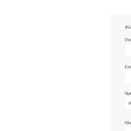
Φύ
Όν
Επ
Ημ
Ηλ