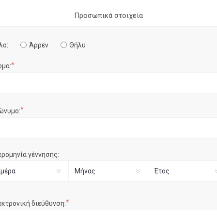
Προσωπικά στοιχεία
λο:
Άρρεν
Θήλυ
*
ομα:
*
ώνυμο:
ερομηνία γέννησης:
*
εκτρονική διεύθυνση: