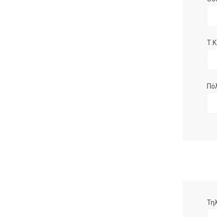
Τ.Κ.
Πό
Τη