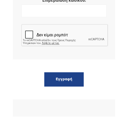
*
Επιβεβαίωση κωδικού: