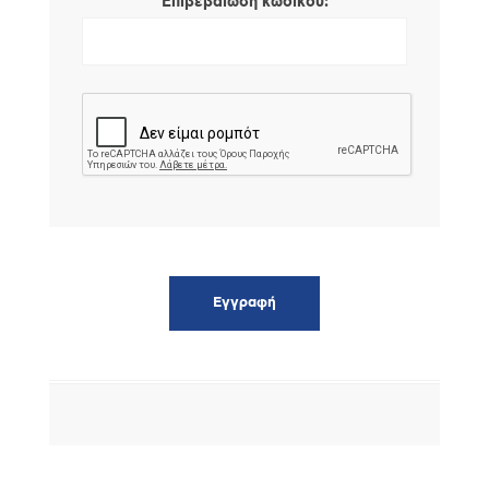
*
Επιβεβαίωση κωδικού: