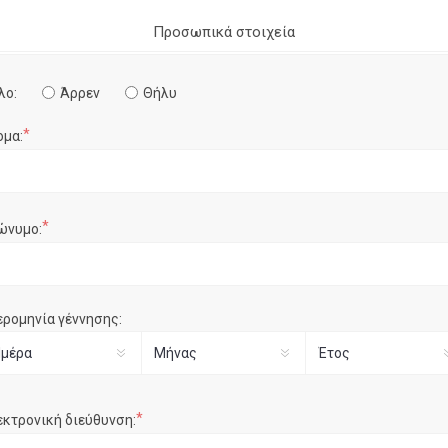
Προσωπικά στοιχεία
λο:
Άρρεν
Θήλυ
*
ομα:
*
ώνυμο:
ερομηνία γέννησης:
*
εκτρονική διεύθυνση: