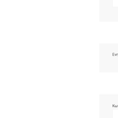
Ενη
Κω