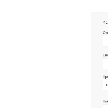
Φύ
Όν
Επ
Ημ
Ηλ