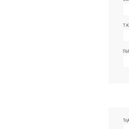
Τ.Κ.
Πό
Τη