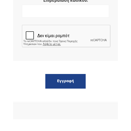
*
Επιβεβαίωση κωδικού: