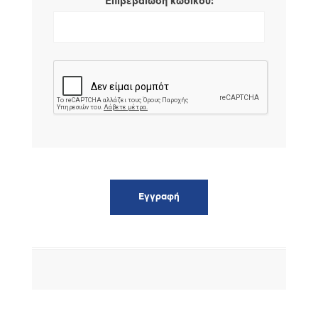
*
Επιβεβαίωση κωδικού: