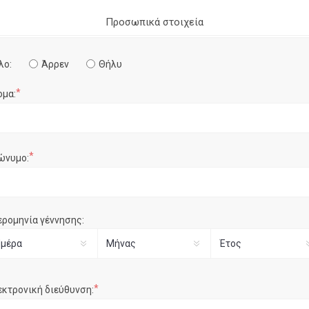
Προσωπικά στοιχεία
λο:
Άρρεν
Θήλυ
*
ομα:
*
ώνυμο:
ερομηνία γέννησης:
*
εκτρονική διεύθυνση: