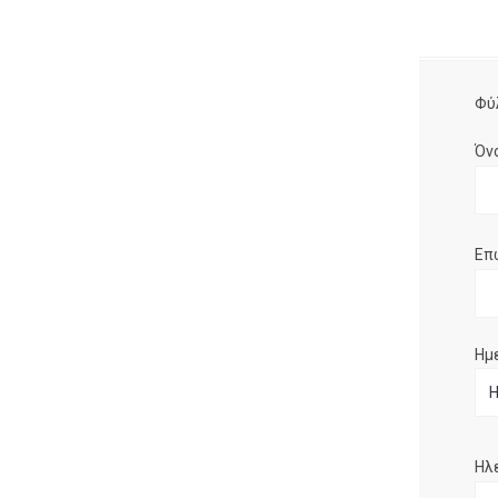
Φύ
Όν
Επ
Ημ
Ηλ