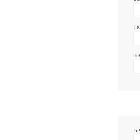
Τ.Κ.
Πό
Τη