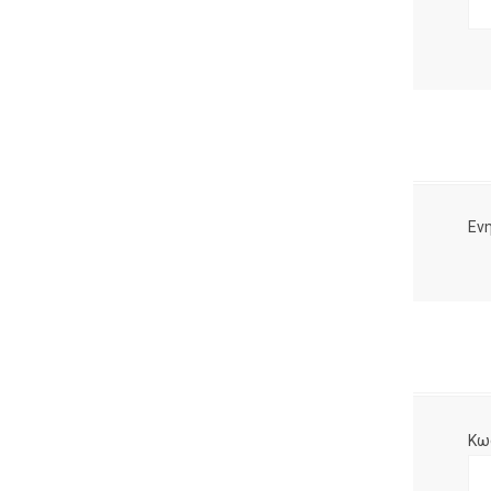
Ενη
Κω