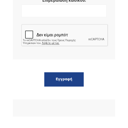
*
Επιβεβαίωση κωδικού: