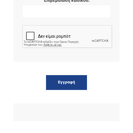
*
Επιβεβαίωση κωδικού: