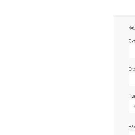
Φύ
Όν
Επ
Ημ
Ηλ