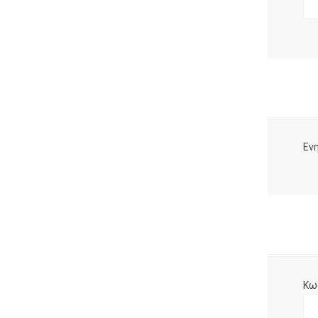
Ενη
Κω