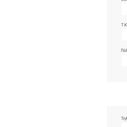
Τ.Κ.
Πό
Τη