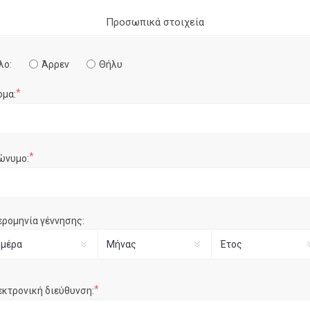
Προσωπικά στοιχεία
λο:
Άρρεν
Θήλυ
*
ομα:
*
ώνυμο:
ερομηνία γέννησης:
*
εκτρονική διεύθυνση: