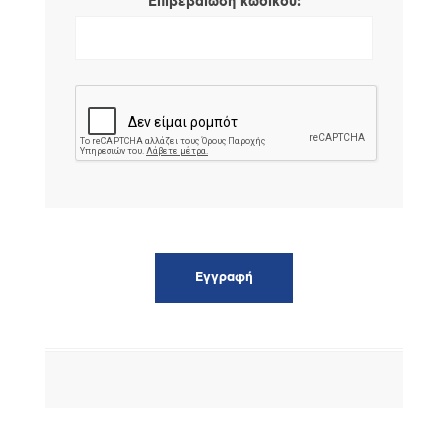
*
Επιβεβαίωση κωδικού: