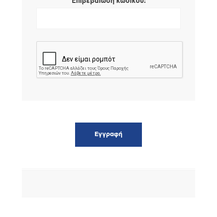
*
Επιβεβαίωση κωδικού: