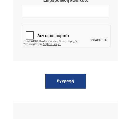
*
Επιβεβαίωση κωδικού: