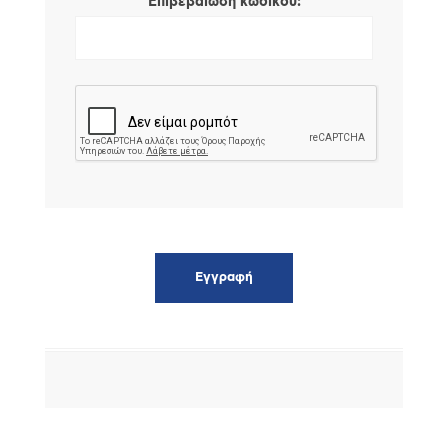
*
Επιβεβαίωση κωδικού: