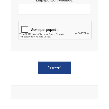
*
Επιβεβαίωση κωδικού: