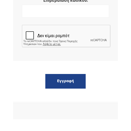
*
Επιβεβαίωση κωδικού: