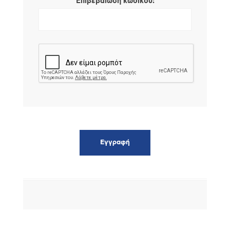
*
Επιβεβαίωση κωδικού: