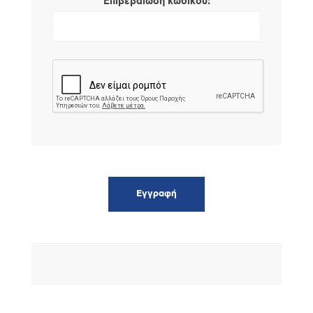
*
Επιβεβαίωση κωδικού: