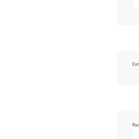
Ενη
Κω