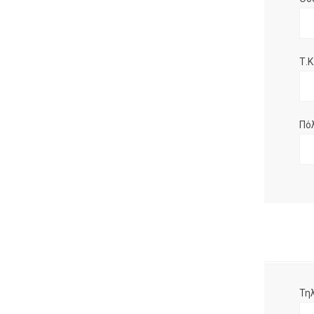
Τ.Κ.
Πό
Τη