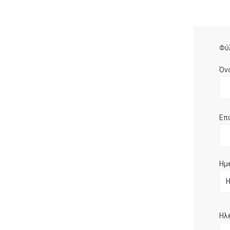
Φύ
Όν
Επ
Ημ
Ηλ