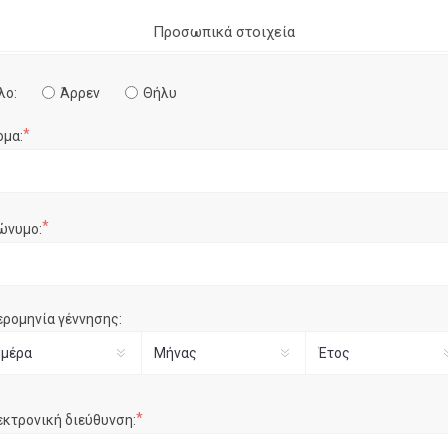
Προσωπικά στοιχεία
λο:
Άρρεν
Θήλυ
*
ομα:
*
ώνυμο:
ερομηνία γέννησης:
*
εκτρονική διεύθυνση: