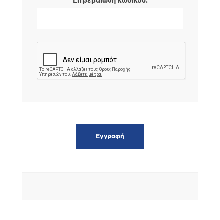
*
Επιβεβαίωση κωδικού: