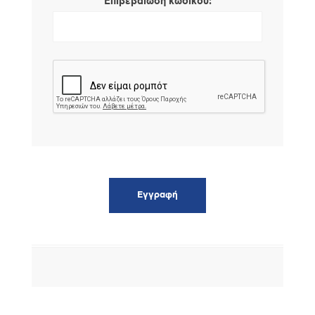
*
Επιβεβαίωση κωδικού: