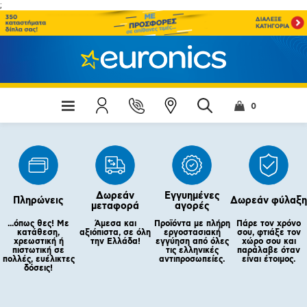
;
0
Δωρεάν
Εγγυημένες
Πληρώνεις
Δωρεάν φύλαξη
μεταφορά
αγορές
...όπως θες! Με
Άμεσα και
Προϊόντα με πλήρη
Πάρε τον χρόνο
κατάθεση,
αξιόπιστα, σε όλη
εργοστασιακή
σου, φτιάξε τον
χρεωστική ή
την Ελλάδα!
εγγύηση από όλες
χώρο σου και
πιστωτική σε
τις ελληνικές
παράλαβε όταν
πολλές, ευέλικτες
αντιπροσωπείες.
είναι έτοιμος.
δόσεις!