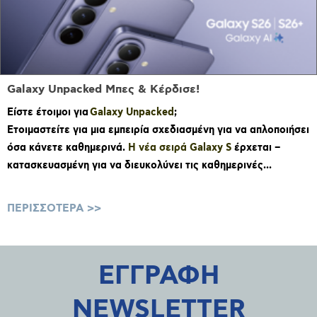
Κέρδισε Δώρα Philips!
Αγόρασε επιλεγμένα προϊόντα Philips από τα
καταστήματα euronics,
Galaxy Unpacked Μπες & Κέρδισε!
στείλε την απόδειξη αγοράς σου και μπες στην
Είστε έτοιμοι για
Galaxy Unpacked
;
κλήρωση.
Ετοιμαστείτε για μια εμπειρία σχεδιασμένη για να απλοποιήσει
όσα κάνετε καθημερινά.
Η νέα σειρά Galaxy S
έρχεται –
1. Αγόρασε
κατασκευασμένη για να διευκολύνει τις καθημερινές...
Αγόρασε επιλεγ...
ΠΕΡΙΣΣΟΤΕΡΑ
ΕΓΓΡΑΦΗ
NEWSLETTER