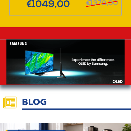
00
€1049,00
€1379,00
BLOG