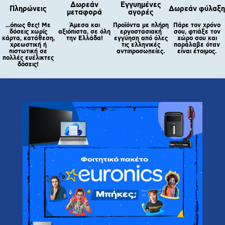
Δωρεάν
Εγγυημένες
Πληρώνεις
Δωρεάν φύλαξη
μεταφορά
αγορές
...όπως θες! Με
Άμεσα και
Προϊόντα με πλήρη
Πάρε τον χρόνο
δόσεις χωρίς
αξιόπιστα, σε όλη
εργοστασιακή
σου, φτιάξε τον
κάρτα, κατάθεση,
την Ελλάδα!
εγγύηση από όλες
χώρο σου και
χρεωστική ή
τις ελληνικές
παράλαβε όταν
πιστωτική σε
αντιπροσωπείες.
είναι έτοιμος.
πολλές ευέλικτες
δόσεις!