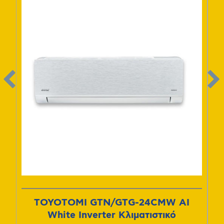
TOYOTOMI GTN/GTG-24CMW AI
I
White Inverter Κλιματιστικό