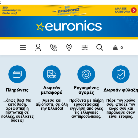
;
0
Δωρεάν
Εγγυημένες
Πληρώνεις
Δωρεάν φύλαξη
μεταφορά
αγορές
...όπως θες! Με
Άμεσα και
Προϊόντα με πλήρη
Πάρε τον χρόνο
κατάθεση,
αξιόπιστα, σε όλη
εργοστασιακή
σου, φτιάξε τον
χρεωστική ή
την Ελλάδα!
εγγύηση από όλες
χώρο σου και
πιστωτική σε
τις ελληνικές
παράλαβε όταν
πολλές, ευέλικτες
αντιπροσωπείες.
είναι έτοιμος.
δόσεις!