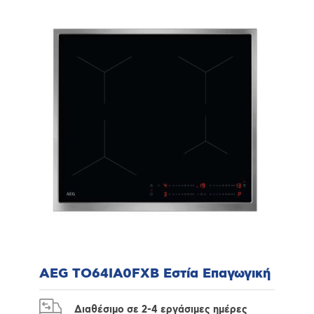
AEG TO64IA0FXB Εστία Επαγωγική
Διαθέσιμο σε 2-4 εργάσιμες ημέρες