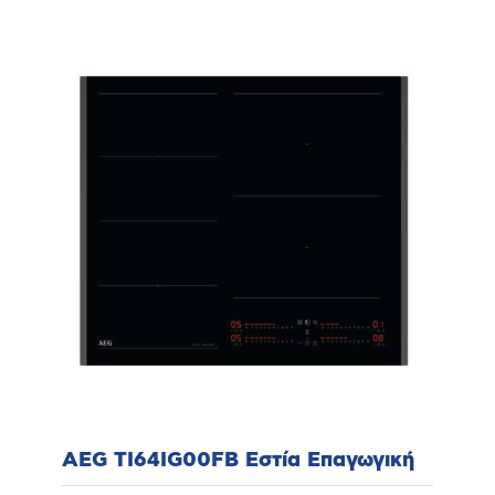
AEG TI64IG00FB Εστία Επαγωγική