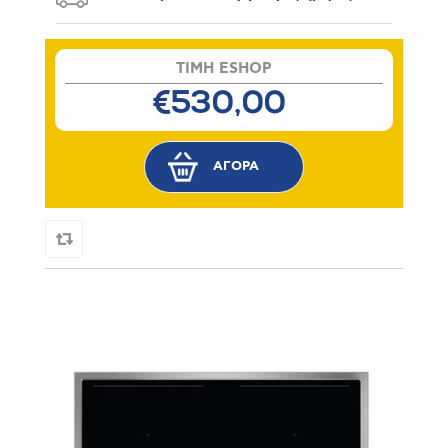
TIMH ESHOP
€530,00