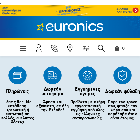
;
0
Δωρεάν
Εγγυημένες
Πληρώνεις
Δωρεάν φύλαξη
μεταφορά
αγορές
...όπως θες! Με
Άμεσα και
Προϊόντα με πλήρη
Πάρε τον χρόνο
κατάθεση,
αξιόπιστα, σε όλη
εργοστασιακή
σου, φτιάξε τον
χρεωστική ή
την Ελλάδα!
εγγύηση από όλες
χώρο σου και
πιστωτική σε
τις ελληνικές
παράλαβε όταν
πολλές, ευέλικτες
αντιπροσωπείες.
είναι έτοιμος.
δόσεις!