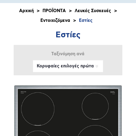
Αρχική
>
ΠΡΟΪΟΝΤΑ
>
Λευκές Συσκευές
>
Εντοιχιζόμενα
>
Εστίες
Εστίες
Ταξινόμηση ανά