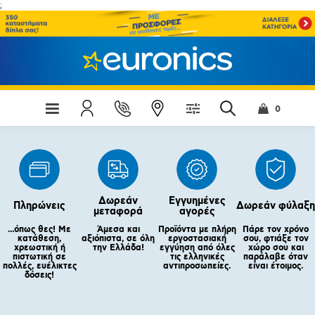
;
0
Δωρεάν
Εγγυημένες
Πληρώνεις
Δωρεάν φύλαξη
μεταφορά
αγορές
...όπως θες! Με
Άμεσα και
Προϊόντα με πλήρη
Πάρε τον χρόνο
κατάθεση,
αξιόπιστα, σε όλη
εργοστασιακή
σου, φτιάξε τον
χρεωστική ή
την Ελλάδα!
εγγύηση από όλες
χώρο σου και
πιστωτική σε
τις ελληνικές
παράλαβε όταν
πολλές, ευέλικτες
αντιπροσωπείες.
είναι έτοιμος.
δόσεις!