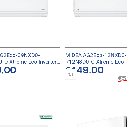
G2Eco-09NXD0-
MIDEA AG2Eco-12NXD0-
-O Xtreme Eco Inverter
I/12N8D0-O Xtreme Eco I
στικό
Κλιματιστικό
9,00
€449,00
€5