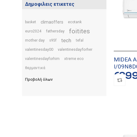
Δημοφιλεις ετικετες
climaoffers
basket
ecotank
foitites
fathersday
euro2024
tech
mother day
s95f
tefal
valentinesday00
valentinesdayforher
MIDEA A
valentinesdayforhim
xtreme eco
I/09N8D0
θερμαντικά
Κλιματι
€39
Προβολή όλων