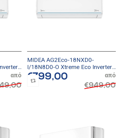
MIDEA AG2Eco-18NXD0-
nverter
I/18N8D0-O Xtreme Eco Inverter
Κλιματιστικό
€799,00
49,00
€949,00