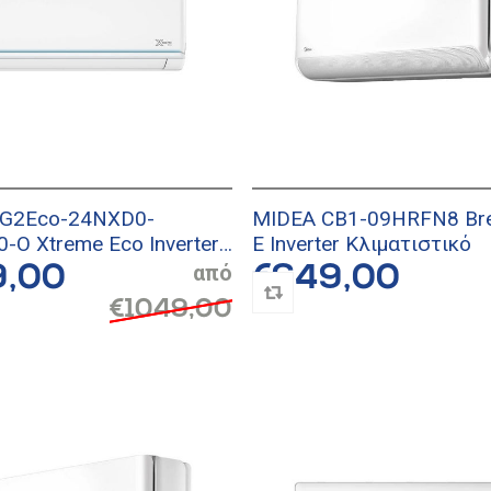
G2Eco-24NXD0-
MIDEA CB1-09HRFN8 Bre
-O Xtreme Eco Inverter
E Inverter Κλιματιστικό
στικό
9,00
€649,00
€1049,00