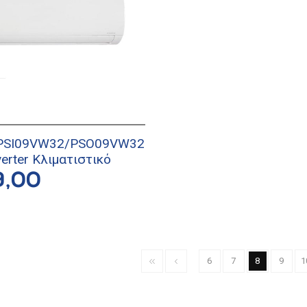
 PSI09VW32/PSO09VW32
nverter Κλιματιστικό
9,00
6
7
8
9
1