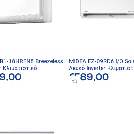
B1-18HRFN8 Breezeless
MIDEA EZ-09RD6 I/O Sols
er Κλιματιστικό
Λευκό Inverter Κλιματιστ
9,00
€589,00