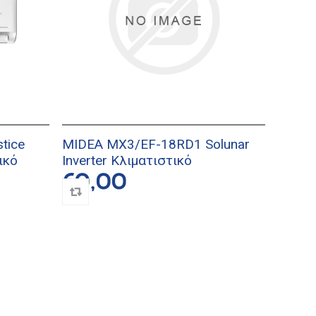
tice
MIDEA MX3/EF-18RD1 Solunar
ικό
Inverter Κλιματιστικό
€0,00