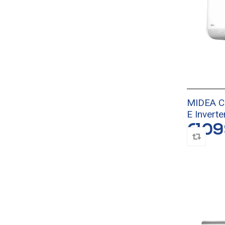
MIDEA C
E Invert
€109