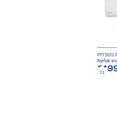
PITSOS
Nefeli I
€49