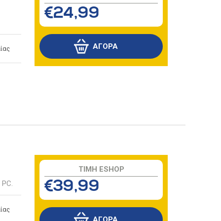
€24,99
ίας
TIMH ESHOP
 PC.
€39,99
ίας