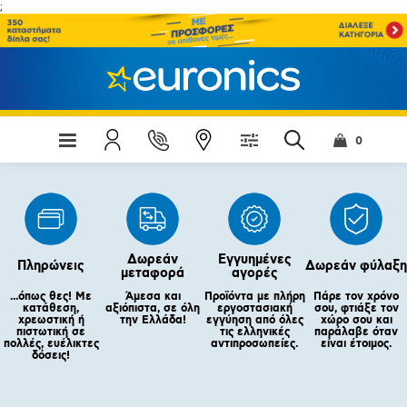
;
0
Δωρεάν
Εγγυημένες
Πληρώνεις
Δωρεάν φύλαξη
μεταφορά
αγορές
...όπως θες! Με
Άμεσα και
Προϊόντα με πλήρη
Πάρε τον χρόνο
κατάθεση,
αξιόπιστα, σε όλη
εργοστασιακή
σου, φτιάξε τον
χρεωστική ή
την Ελλάδα!
εγγύηση από όλες
χώρο σου και
πιστωτική σε
τις ελληνικές
παράλαβε όταν
πολλές, ευέλικτες
αντιπροσωπείες.
είναι έτοιμος.
δόσεις!