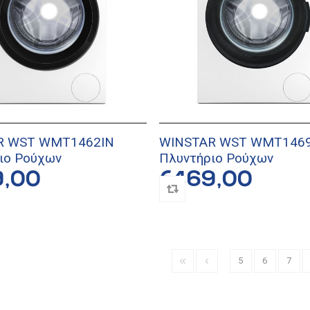
R WST WMT1462IN
WINSTAR WST WMT146
ιο Ρούχων
Πλυντήριο Ρούχων
9,00
€469,00
5
6
7