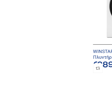
WINSTA
Πλυντήρ
€38