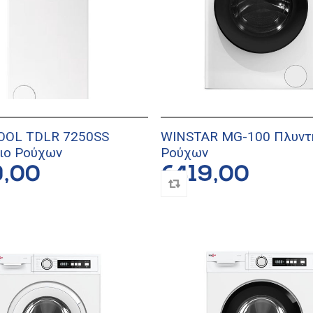
OOL TDLR 7250SS
WINSTAR MG-100 Πλυντ
ιο Ρούχων
Ρούχων
9,00
€419,00