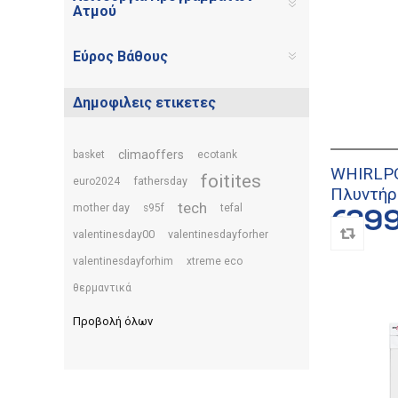
Ατμού
Εύρος Βάθους
Δημοφιλεις ετικετες
climaoffers
basket
ecotank
WHIRLP
foitites
fathersday
euro2024
Πλυντήρ
tech
mother day
s95f
tefal
€39
valentinesday00
valentinesdayforher
valentinesdayforhim
xtreme eco
θερμαντικά
Προβολή όλων