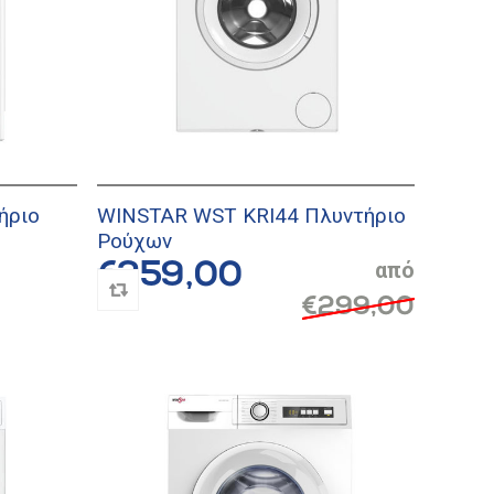
ήριο
WINSTAR WST KRI44 Πλυντήριο
Ρούχων
€259,00
€299,00