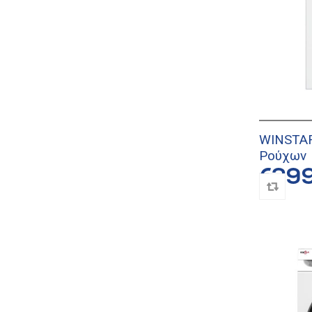
WINSTAR
Ρούχων
€29