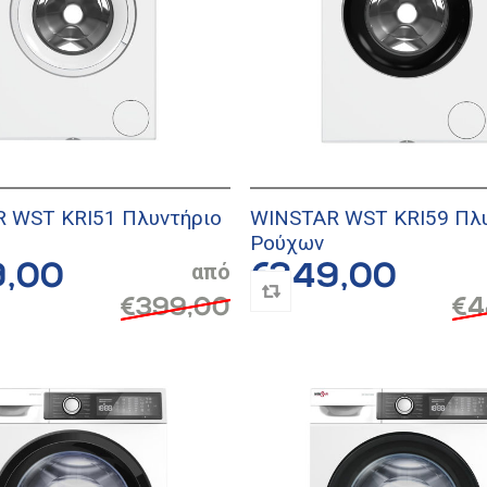
 WST KRI51 Πλυντήριο
WINSTAR WST KRI59 Πλυ
Ρούχων
9,00
€349,00
€399,00
€4