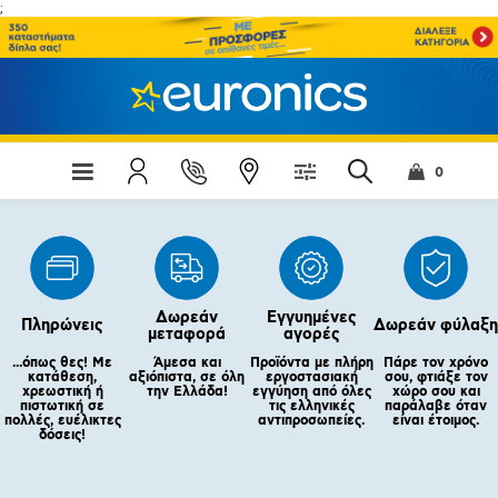
;
0
Δωρεάν
Εγγυημένες
Πληρώνεις
Δωρεάν φύλαξη
μεταφορά
αγορές
...όπως θες! Με
Άμεσα και
Προϊόντα με πλήρη
Πάρε τον χρόνο
κατάθεση,
αξιόπιστα, σε όλη
εργοστασιακή
σου, φτιάξε τον
χρεωστική ή
την Ελλάδα!
εγγύηση από όλες
χώρο σου και
πιστωτική σε
τις ελληνικές
παράλαβε όταν
πολλές, ευέλικτες
αντιπροσωπείες.
είναι έτοιμος.
δόσεις!