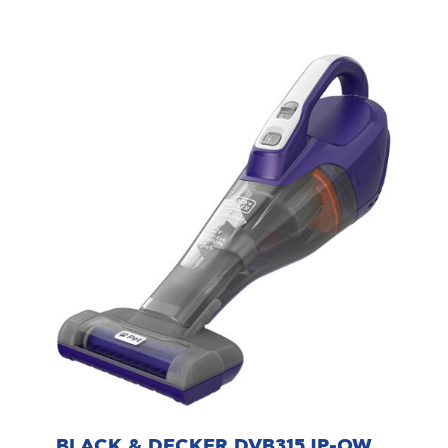
BLACK & DECKER DVB315JP-QW